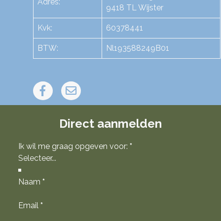
Adres:
9418 TL Wijster
Kvk:
60378441
BTW:
Nl193588249B01
Direct aanmelden
Ik wil me graag opgeven voor:
*
Naam
*
Email
*