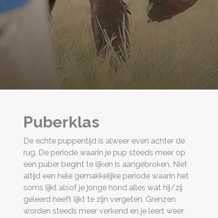
Puberklas
De echte puppentijd is alweer even achter de
rug. De periode waarin je pup steeds meer op
een puber begint te lijken is aangebroken. Niet
altijd een hele gemakkelijke periode waarin het
soms lijkt alsof je jonge hond alles wat hij/zij
geleerd heeft lijkt te zijn vergeten. Grenzen
worden steeds meer verkend en je leert weer